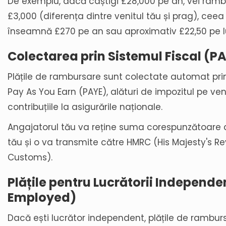
De exemplu, dacă câștigi £28,000 pe an, vei ramb
£3,000 (diferența dintre venitul tău și prag), ceea
înseamnă £270 pe an sau aproximativ £22,50 pe l
Colectarea prin Sistemul Fiscal (P
Plățile de rambursare sunt colectate automat pri
Pay As You Earn (PAYE), alături de impozitul pe veni
contribuțiile la asigurările naționale.
Angajatorul tău va reține suma corespunzătoare d
tău și o va transmite către HMRC (His Majesty's 
Customs).
Plățile pentru Lucrătorii Independen
Employed)
Dacă ești lucrător independent, plățile de ramburs