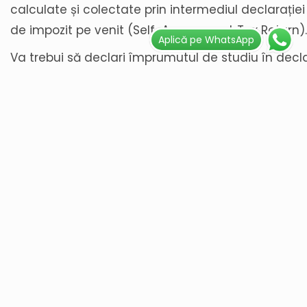
calculate și colectate prin intermediul declarație
de impozit pe venit (Self-Assessment Tax Return).
Aplică pe WhatsApp
Va trebui să declari împrumutul de studiu în decla
să plătești sumele datorate împreună cu impozitul
Dobânda și Anularea Dato
Pe lângă rambursarea efectivă a împrumutului de 
există două aspecte importante de luat în consid
dobânda aplicată și posibilitatea anulării datoriei.
Rata Dobânzii
Dobânda aplicată împrumutului de studiu este de
Dobânda se acumulează din momentul în care pr