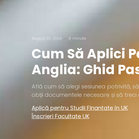
August 30, 2024
8
minute
Cum Să Aplici Pe
Anglia: Ghid Pa
Află cum să alegi sesiunea potrivită, s
obții documentele necesare și să treci 
Aplică pentru Studii Finanțate în UK
Înscrieri Facultate UK