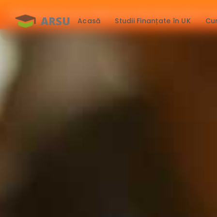
Sesiunea din Iunie 2026 este deschisă pentru îns
ARSU
Acasă
Studii Finanțate în UK
Cur