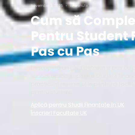
November 2, 2025
15
minute
Cum să Complet
Pentru Student 
Pas cu Pas
Descoperă un ghid detaliat și pas cu
succes aplicația pentru Student Finance.
practice și resurse utile pentru a facilit
pentru studenți.
Aplică pentru Studii Finanțate în UK
Înscrieri Facultate UK