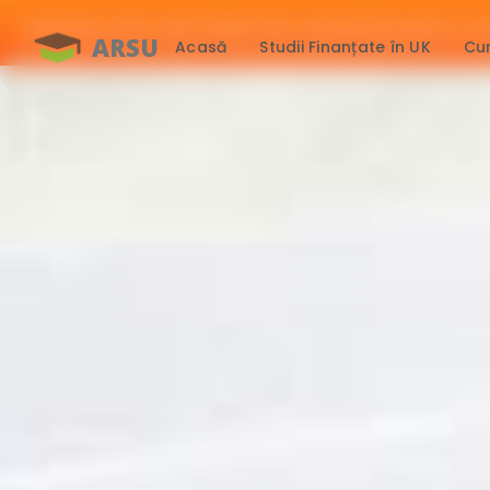
Sesiunea din Iunie 2026 este deschisă pentru îns
ARSU
Acasă
Studii Finanțate în UK
Cur