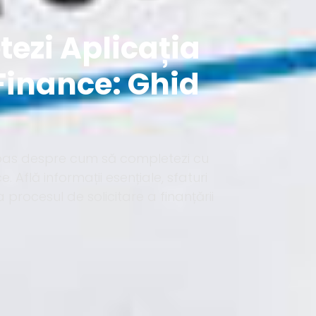
ezi Aplicația
Finance: Ghid
 pas despre cum să completezi cu
 Află informații esențiale, sfaturi
a procesul de solicitare a finanțării