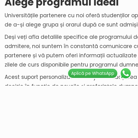
Alege programul ideal
Universitățile partenere cu noi oferă studenților o
de a-și alege grupa și orarul după ce sunt admiși
Deși veți afla detaliile specifice ale programului 
admitere, noi suntem în constantă comunicare cu
partenere și vă putem oferi informații actualizat
zilele de curs disponibile pentru programul dumn
Aplică pe WhatsApp
Acest suport personalizat vă va ajuta să luați ce
decizie în funcție de nevoile și preferințele dumn
Nu uita
Flexibilitatea programelor oferite de facultățile d
Britanie este o oportunitate extraordinară pentru 