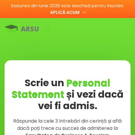
Sesiunea din Iunie 2026 este deschisă pentru înscrieri.
APLICĂ ACUM
arrow_right_alt
ARSU
Scrie un
Personal
Statement
și vezi dacă
vei fi admis.
Răspunde la cele 3 întrebări din cerință și află
dacă poți trece cu succes de admiterea la