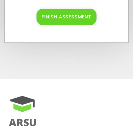
FINISH ASSESSMENT
Name
Email
ADMISSION ASSESSMENT
Phone
BSc (Hons) Business
& Tourism
Management with
ARSU
Foundation Year