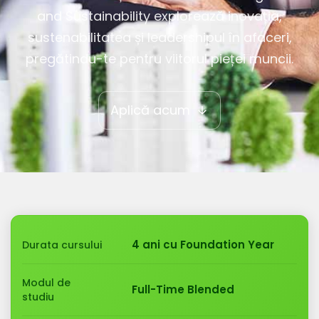
and Sustainability explorează inovația,
sustenabilitatea și leadershipul în afaceri,
pregătindu-te pentru viitorul pieței muncii.
Aplică acum
arrow_downward
4 ani cu Foundation Year
Durata cursului
Modul de
Full-Time Blended
studiu