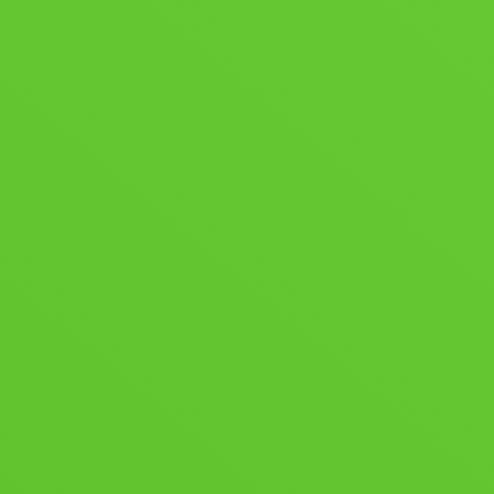
Nume
Email
Telefon
Sunt de acord să primesc resurse educaționale gratuite și
informații despre înscrieri la facultate.