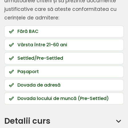
următoarele criterii și să prezinte documente
justificative care să ateste conformitatea cu
cerințele de admitere:
Fără BAC
done_outline
Vârsta între 21-60 ani
done_outline
Settled/Pre-Settled
done_outline
Pașaport
done_outline
Dovada de adresă
done_outline
Dovada locului de muncă (Pre-Settled)
done_outline
Detalii curs
keyboard_arrow_down