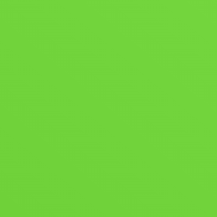
sustenabilitatea afacerilor.
În ultimul an, vei aplica cunoștințele acumulate
printr-un proiect de consultanță, lucrând alături
de colegi la identificarea și rezolvarea unei
probleme reale cu care se confruntă o
organizație. Acest curs îți va oferi competențele
necesare pentru a deveni un lider capabil să
implementeze schimbări inovatoare și să
creeze afaceri care combină succesul
economic cu impactul pozitiv asupra societății
și mediului.