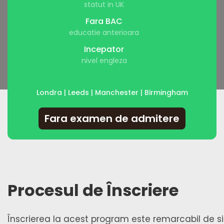
statut in UK
Fara BAC
educatie anterioara
Incepator
nivel engleza
Londra | Leeds | Manchester | Birmingham
Fara examen de admitere
Procesul de Înscriere
Înscrierea la acest program este remarcabil de s