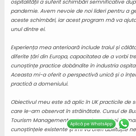
ospitalității a suferit schimbări semnificative du
pandemie. Avem nevoie de noi lideri pentru a g
aceste schimbări, iar acest program mă va ajuta
unul dintre ei.
Experiența mea anterioară include traiul și călător
diferite țări din Europa, capacitatea de a vorbi trei
cunoștințe practice dobândite în industria ospitali
Aceasta mi-a oferit o perspectivă unică și o înțe
practică a domeniului.
Obiectivul meu este să aplic în UK practicile de 
care le-am observat în străinătate. Cursul de Bu
Tourism Management mă va ajuta să îmi formal
Aplică pe WhatsApp
cunoștințele existente și îmi va oferi abilitățile 